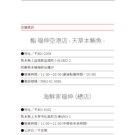
店舖資訊
鮨 福伸空港店 - 天草本鮪魚 -
●地址／〒861-2204
熊本縣上益城郡益城町小谷1802-2
阿蘇熊本機場航站樓3F
●營業時間／11：00～20：00（最後點餐時間／19：00）
●電話號碼／
0962-01-5056
海鮮家福伸 （總店）
●地址／〒861-6102
熊本縣上天草市松島町合津6003-1
●營業時間／11：00～21：00（中間有休息時間）
●公休日／不定期