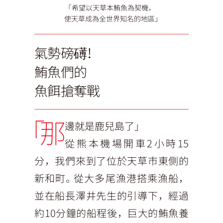
「希望以天草本鮪魚為契機，
使天草成為全世界知名的地區」
氣勢磅礡！
鮪魚們的
魚餌搶奪戰
「那
邊就是鹿兒島了」
從熊本機場開車2小時15
分，我們來到了位於天草市東側的
新和町。從大多尾漁港搭乘漁船，
並在船長澤井先生的引導下，經過
約10分鐘的船程後，巨大的鮪魚養