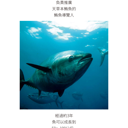
負責推廣
天草本鮪魚的
鮪魚導覽人
經過約3年
魚可以成長到