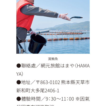
賞鮪魚
●聯絡處／網元旅館はまや（HAMA
YA）
●地址／〒863-0102 熊本縣天草市
新和町大多尾2406-1
●體驗時間／9：30〜11：00 ※因氣