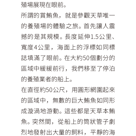
殖場展現在眼前。
所謂的賞鮪魚，就是參觀天草唯一
的養殖場的體驗之旅。首先讓人震
撼的是其規模。長度延伸1.5公里、
寬度4公里，海面上的浮標如同標
誌填滿了眼前。在大約50個劃分的
區域中緩緩前行，我們移至了停泊
的養殖業者的船上。
在直徑約50公尺，用圓形網圍起來
的區域中，無數的巨大鮪魚如同形
成漩渦地游動。這些都是天草本鮪
魚。突然間，從船上的筒狀管子劇
烈地發射出大量的飼料，平靜的海