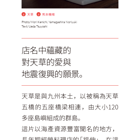
#
天草
#
熊本機場
Photo/
Mori Kenichi, Yamagashira Noriyuki
Text/
Ueda Tsuyoshi
店名中蘊藏的
對天草的愛與
地震復興的願景。
天草是與九州本土，以被稱為天草
五橋的五座橋梁相連，由大小120
多座島嶼組成的群島。
這片以海產資源豐富聞名的地方，
長年期經營料理店的「福伸」，在這