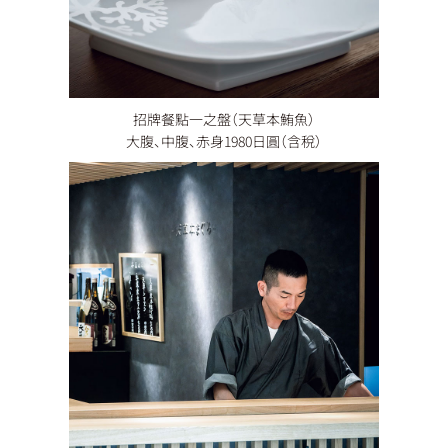
招牌餐點一之盤（天草本鮪魚）
大腹、中腹、赤身1980日圓（含稅）