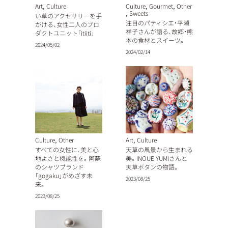
,
,
,
Art
Culture
Culture
Gourmet
Other
,
Sweets
い草のアクセサリーを手
注目のパティシエ・平瀬
がける、女性二人のプロ
祥子さんが語る、故郷・熊
ダクトユニット「itiiti」
本の食材とスイーツ。
2024/05/02
2024/02/14
,
,
Culture
Other
Art
Culture
すべての女性に、美と心
天草の風景から生まれる
地よさと機能性を。阿蘇
美。INOUE YUMIさんと
のシャツブランド
天草ボタンの物語。
「gogaku」がめざす未
2023/08/25
来。
2023/08/25