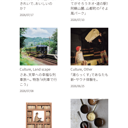
きれいで、おいしいの
てがそろうネオ・道の駅！
か？
阿蘇山麓、山都町の「そよ
風パーク」
2026/07/17
2026/07/10
,
,
Culture
Land scape
Culture
Other
さあ、天草への幸福な列
「湯らっくす」であなたも
車旅へ。特急「A列車で行
新・サウナ体験を。
こう」
2026/06/25
2026/07/08