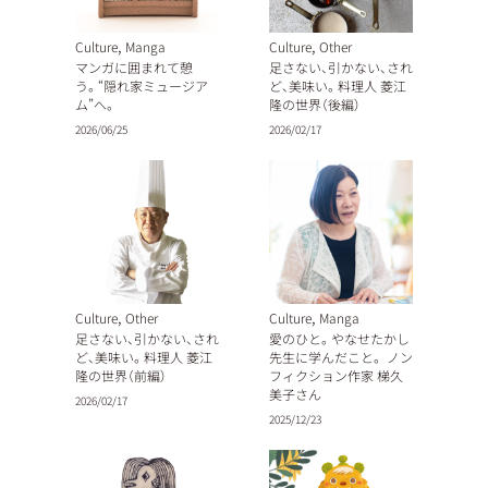
,
,
Culture
Manga
Culture
Other
マンガに囲まれて憩
足さない、引かない、され
う。“隠れ家ミュージア
ど、美味い。料理人 菱江
ム”へ。
隆の世界（後編）
2026/06/25
2026/02/17
,
,
Culture
Other
Culture
Manga
足さない、引かない、され
愛のひと。やなせたかし
ど、美味い。料理人 菱江
先生に学んだこと。 ノン
隆の世界（前編）
フィクション作家 梯久
美子さん
2026/02/17
2025/12/23