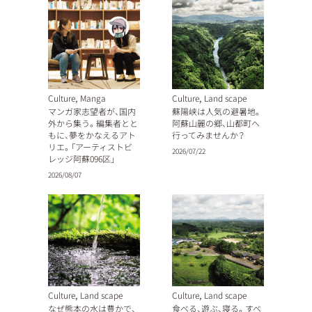
,
,
Culture
Manga
Culture
Land scape
マンガ家志望者が、国内
蘇陽峡は人気の避暑地。
外から集う。編集者とと
阿蘇山麗の郷、山都町へ
もに、夢をかなえるアト
行ってみませんか？
リエ。「アーティストビ
2026/07/22
レッジ阿蘇096区」
2026/08/07
,
,
Culture
Land scape
Culture
Land scape
なぜ熊本の水は豊かで、
食べる、遊ぶ、寝る。すべ