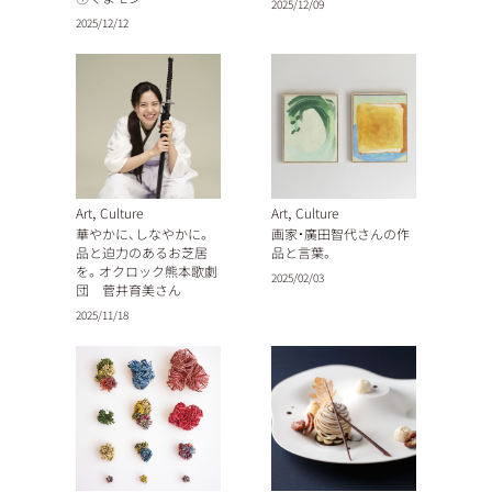
2025/12/09
2025/12/12
,
,
Art
Culture
Art
Culture
華やかに、しなやかに。
画家・廣田智代さんの作
品と迫力のあるお芝居
品と言葉。
を。オクロック熊本歌劇
2025/02/03
団 菅井育美さん
2025/11/18